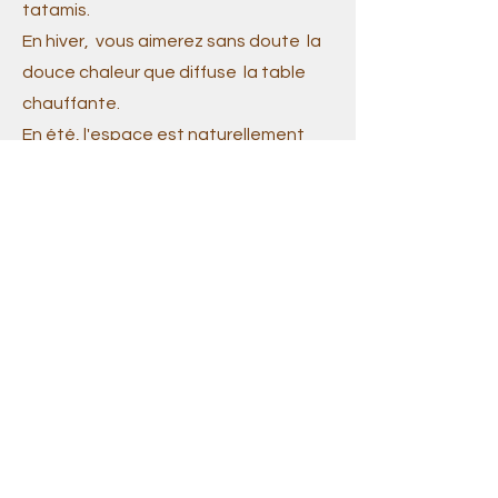
tatamis.
En hiver, vous aimerez sans doute la
douce chaleur que diffuse la table
chauffante.
En été, l'espace est naturellement
frais et calme.
Afin de respecter mes valeurs éco-
responsable, je privilégie quand cela
est, possible le matériel réutilisable
telle que les serviettes.
Tout est propre, l'ensemble de
l'équipe respecte les règles
sanitaires en vigueur.
A votre arrivée, je vous invite à laisser
vos souliers sur l'étagère, comme