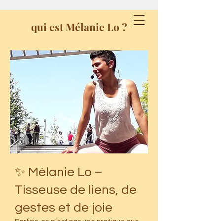
Melanie Lo
qui est Mélanie Lo ?
Massage -
Yogathérapeute - Yoga -
Acroyoga
✨ Mélanie Lo –
Tisseuse de liens, de
gestes et de joie