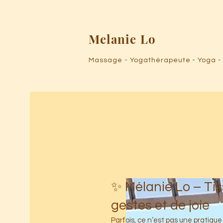
Melanie Lo
Massage - Yogathérapeute - Yoga 
✨ Mélanie Lo – Tis
gestes et de joie
Parfois, ce n’est pas une pratique q