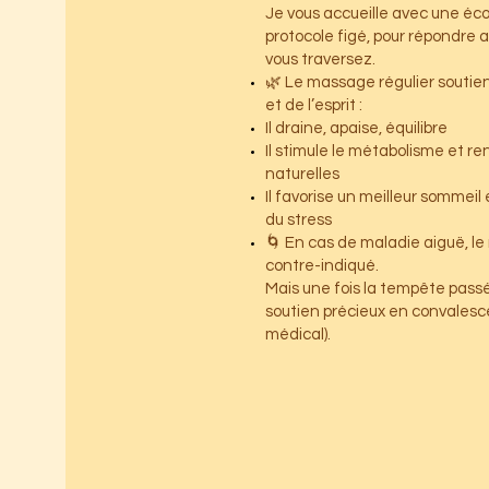
Je vous accueille avec une éc
protocole figé, pour répondre a
vous traversez.
🌿 Le massage régulier soutient
et de l’esprit :
Il draine, apaise, équilibre
Il stimule le métabolisme et r
naturelles
Il favorise un meilleur sommeil
du stress
🌀 En cas de maladie aiguë, l
contre-indiqué.
Mais une fois la tempête passée
soutien précieux en convalesc
médical).