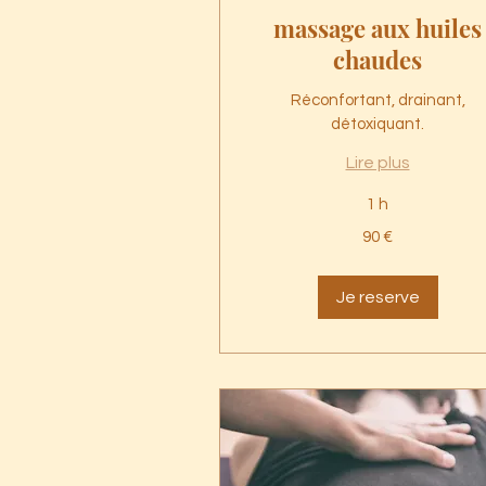
massage aux huiles
chaudes
Réconfortant, drainant,
détoxiquant.
Lire plus
1 h
90
90 €
euros
Je reserve