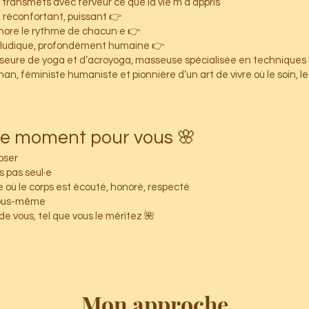
 transmets avec ferveur ce que la vie m’a appris :
👉 Un toucher respectueux, réconfortant, puissant.
👉 Une écoute vraie, qui honore le rythme de chacun·e.
👉 Une pédagogie joyeuse, ludique, profondément humaine.
fesseure de yoga et d’acroyoga, masseuse spécialisée en techniques a
 féministe humaniste et pionnière d’un art de vivre où le soin, le c
🌸 Et si c’était le moment pour vous ?
ser.
 pas seul·e.
où le corps est écouté, honoré, respecté.
vous-même.
🌺 À la joie de prendre soin de vous, tel que vous le méritez.
Mon approche