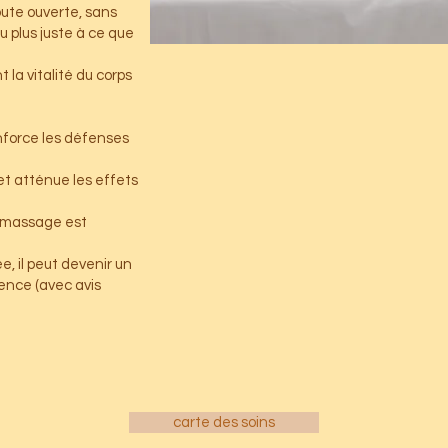
oute ouverte, sans
u plus juste à ce que
 la vitalité du corps
enforce les défenses
 et atténue les effets
e massage est
, il peut devenir un
ence (avec avis
carte des soins