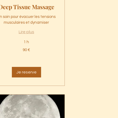
Deep Tissue Massage
n soin pour évacuer les tensions
musculaires et dynamiser
Lire plus
1 h
90 €
ros
Je reserve