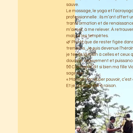
sauve.
Le massage, le yoga et l’acroyoga
professionnelle : ils m’ont offert 
transformation et de renaissance.
m’aimer, à me relever. À retrouve
malgré les tempêtes.
🌿 Plutôt que de rester figée dans 
tremplins. Je suis devenue l’héroï
je tends la main à celles et ceux q
douceur, mouvement et puissance
👐 Comme le dit si bien ma fille 
sagesse :
« Maman, ton super pouvoir, c’est
Et je crois qu’elle a raison.