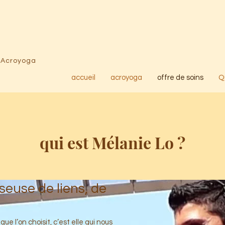
- Acroyoga
accueil
acroyoga
offre de soins
Q
qui est Mélanie Lo ?
seuse de liens, de
ue l’on choisit, c’est elle qui nous