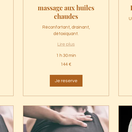
massage aux huiles
chaudes
U
Réconfortant, drainant,
détoxiquant.
Lire plus
90
1 h 30 min
eu
144
144 €
euros
Je reserve