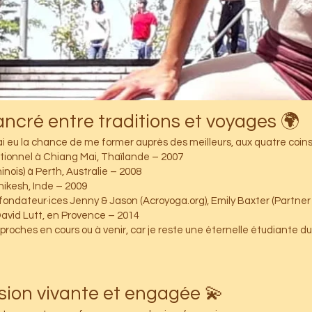
🌍 Un parcours ancré entre traditions et voyages
ai eu la chance de me former auprès des meilleurs, aux quatre coins
tionnel à Chiang Mai, Thaïlande – 2007
nois) à Perth, Australie – 2008
hikesh, Inde – 2009
fondateur·ices Jenny & Jason (Acroyoga.org), Emily Baxter (Partner
avid Lutt, en Provence – 2014
proches en cours ou à venir, car je reste une éternelle étudiante du
💫 Une transmission vivante et engagée